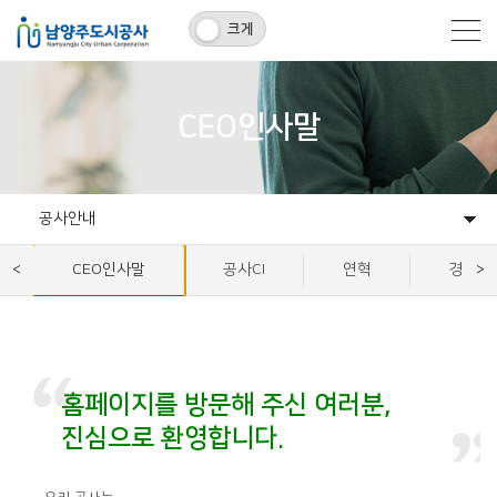
크게
CEO인사말
공사안내
공사안내
윤리경영
홍보마당
사회공헌
관내기관
CEO인사말
공사CI
연혁
경영방
홈페이지를 방문해 주신 여러분,
진심으로 환영합니다.