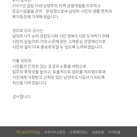
우리 공사는
2007년 설립 이래 남양주의 지역 균형개발을 도모하고
공공시설물을 관리·운영함으로써 남양주 시민의 생활 편익과
복지증진에 기여해 왔습니다.
앞으로 우리 공사는
남양주시가 슈퍼 성장도시와 시민 행복도시로 도약하기 위해
시민의 눈높이와 기대 수준에 맞는 고객중심 경영혁신으로
시민의 삶이 더욱 풍요로워질 수 있도록 노력하겠습니다.
이를 위하여
시민들과 진정성 있는 공감과 소통을 바탕으로
업무의 투명성을 높이고, 효율적으로 업무를 처리함으로써
시민에게 사랑받고 신뢰성 있는 남양주도시공사가 되도록
최선을 다하겠습니다.
감사합니다.
개인정보처리방침
고객서비스헌장
고객제안제도
인증현황
사이트맵