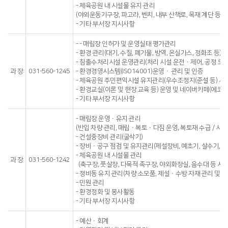
- 체육공원 내 시설물 유지 관리
(야외운동기구장, 파고라, 벤치, 내부 산책로, 목재 계단 등 
- 기타 부서장 지시사항
- - 매립장 인허가 및 운영실태 평가관리
- 환경 관리(대기, 수질, 폐기물, 방역, 온실가스, 정화조 등)
- 침출수처리시설 운영관리(처리 시설 운전ㆍ제어, 공정 모니
과 장
031-560-1245
- 환경경영시스템(ISO14001)운영ㆍ 관리 및 인증
- 체육공원 주민편익시설 유지관리(우수조정지(준설 등) 시
- 환경교실(이론 및 현장 교육 등) 운영 및 네이버카페(에코
- 기타 부서장 지시사항
- 매립장 운영ㆍ유지 관리
(반입 차량 관리, 매립ㆍ복토ㆍ다짐 운영, 복토재 수급 / 시설
- 건설중장비 관리(굴삭기)
- 장비ㆍ공구 점검 및 유지관리(제설장비, 예초기, 살수기, 블
- 체육공원 내 시설물 관리
과 장
031-560-1242
(축구장, 풋살장, 다목적 족구장, 야외화장실, 음수대 등 시
- 정비동 유지 관리(차량 소모품, 제설ㆍ수방 자재 관리 및 
- 민원 관리
- 환경정화 및 봉사활동
- 기타 부서장 지시사항
- 예산ㆍ회계