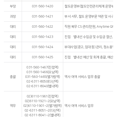
부장
031-560-1420
철도운영부(철도안전관리체계 운영부서)
과장
031-560-1421
부서 서무, 철도 운영부문 약관 및 사규 
대리
031-560-1422
직원 복무 CS 관리(민원, Anytime QR
대리
031-560-1423
진접·별내선 수입금 및 수입금 결산, 대
대리
031-560-1424
부대사업(광고, 임대 등) 관리, 청소용역
대리
031-560-1425
진접·별내선 예산 및 회계 총괄, 예산집
031-560-1467(진접역)
031-560-1466(오남역)
총괄
031-560-1465(별가람역)
역사 여객 서비스 업무 총괄
02-6311-8050(다산역)
02-6311-8040(별내역)
02)6110-1961(진접역)
02)6110-1921~2(오남역)
역무
02)6110-1901~2(별가람역)
역사 여객 서비스 업무
02-6311-8051~2(다산역)
02-6311-8041~2(별내역)