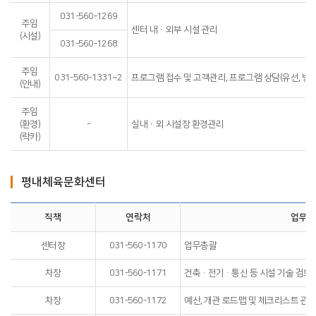
031-560-1269
주임
센터 내ㆍ외부 시설 관리
(시설)
031-560-1268
주임
031-560-1331~2
프로그램 접수 및 고객관리, 프로그램 상담(유선, 방문,
(안내)
주임
(환경)
-
실내ㆍ외 시설장 환경관리
(락카)
평내체육문화센터
직책
연락처
업무내
센터장
031-560-1170
업무총괄
차장
031-560-1171
건축·전기·통신 등 시설 기술 검토
차장
031-560-1172
예산, 개관 로드맵 및 체크리스트 관