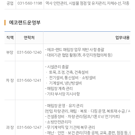
공업
031-560-1198
역사 안전관리, 시설물 점검 및 유지관리, 자체수선, 각종 예
에코랜드운영부
직책
연락처
업무내용
- 에코-랜드 매립장 업무 제반 사항 총괄
부장
031-560-1240
- 대외기관 협업 활동(市, 주민지원협의체 등)
- 시설관리 총괄
ㆍ 토목, 조경, 건축, 건축설비
ㆍ 전기설비, 통신설비ㆍ소방설비
차 장
031-560-1241
ㆍ 기계설비, 냉난방설비
- 매립장 계측 관리
- 기타 부서장 지시사항
- 매립장 운영ㆍ유지 관리
(반입 차량 관리, 매립ㆍ복토ㆍ다짐 운영, 복토재 수급 / 시설
- 건설중장비ㆍ차량 관리(덤프/1톤 EV/ 전기카트)
- 소방안전관리자
과 장
031-560-1247
- 무기계약직 및 기간제 복무 관리
- 재난ㆍ안전ㆍ보건 관리(각종 공제, 교육, 훈련, 점검 등, 