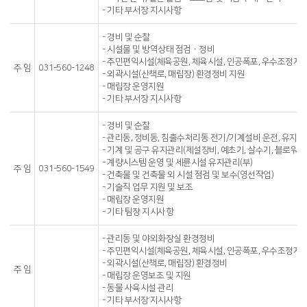
- 기타 부서장 지시사항
- 경비 및 순찰
- 시설물 및 방역상태 점검ㆍ정비
- 주민편익시설(체육공원, 체육시설, 인공폭포, 우수조정지)
주 임
031-560-1248
- 외곽시설(산책로, 매립장) 환경정비 지원
- 매립장 운영지원
- 기타 부서장 지시사항
- 경비 및 순찰
- 관리동, 정비동, 침출수처리동 전기/기계설비 운전, 유지관
- 기계 및 공구 유지관리(제설장비, 예초기, 살수기, 블로워, 펌
- 계량시스템 운영 및 세륜시설 유지관리(부)
주 임
031-560-1549
- 건축물 및 건축물 외 시설 점검 및 보수(영선작업)
- 기술직 업무 지원 및 보조
- 매립장 운영지원
- 기타 팀장 지시사항
- 관리동 및 야외화장실 환경정비
- 주민편익시설(체육공원, 체육시설, 인공폭포, 우수조정지)
- 외곽시설(산책로, 매립장) 환경정비
주 임
- 매립장 운영보조 및 지원
- 동물 사육시설 관리
- 기타 부서장 지시사항