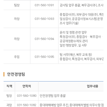
팀장
031-560-1091
감사팀 업무 총괄, 복무감사(주), 조사 
종합감사(주), 외부감사 대응(주), 특
차장
031-560-1093
일상감사, 공공감사정보시스템 운영
조사 업무(기술)
윤리 및 청렴 관련 업무
특정감사(주), 종합감사·복무감사·
차장
031-560-1094
공공재정환수제도 관리
일반 행정업무, 실 서무
팀 서무(예산, 복무 교육 등)
주임
031-560-1095
종합감사, 특정감사, 복무감사, 외부감사
안전경영팀
직책
연락처
업무내용
팀장
031-560-1080
안전경영팀 업무 총괄
과장
031-560-1082
중대재해예방 업무 추진, 중대재해처벌법 의무사항 점검,