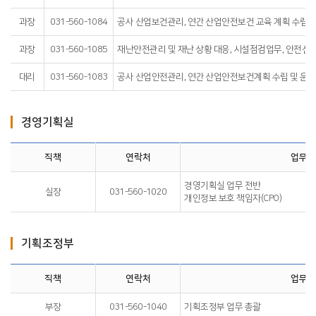
과장
031-560-1084
공사 산업보건관리, 연간 산업안전보건 교육 계획 수립 
과장
031-560-1085
재난안전관리 및 재난 상황 대응, 시설점검업무, 안전신문
대리
031-560-1083
공사 산업안전관리, 연간 산업안전보건계획 수립 및 운영
경영기획실
직책
연락처
업무내
경영기획실 업무 전반
실장
031-560-1020
개인정보 보호 책임자(CPO)
기획조정부
직책
연락처
업무내
부장
031-560-1040
기획조정부 업무 총괄