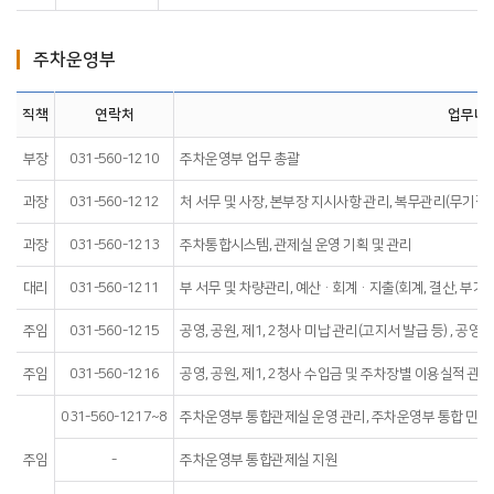
주차운영부
직책
연락처
업무내
부장
031-560-1210
주차운영부 업무 총괄
과장
031-560-1212
처 서무 및 사장, 본부장 지시사항 관리, 복무관리(무기직, 
과장
031-560-1213
주차통합시스템, 관제실 운영 기획 및 관리
대리
031-560-1211
부 서무 및 차량관리, 예산·회계·지출(회계, 결산, 부가
주임
031-560-1215
공영, 공원, 제1, 2청사 미납 관리(고지서 발급 등) , 공영
주임
031-560-1216
공영, 공원, 제1, 2청사 수입금 및 주차장별 이용실적 관리,
031-560-1217~8
주차운영부 통합관제실 운영 관리, 주차운영부 통합 민원 
주임
-
주차운영부 통합관제실 지원