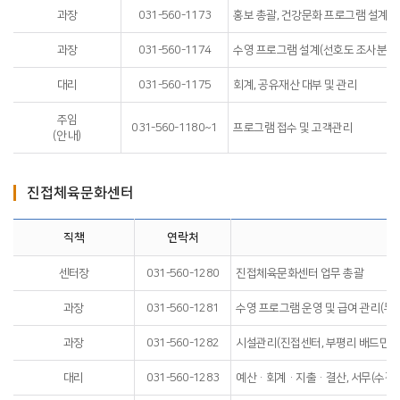
과장
031-560-1173
홍보 총괄, 건강문화 프로그램 설계(선
과장
031-560-1174
수영 프로그램 설계(선호도 조사분석) 
대리
031-560-1175
회계, 공유재산 대부 및 관리
주임
031-560-1180~1
프로그램 접수 및 고객관리
(안 내)
진접체육문화센터
직책
연락처
센터장
031-560-1280
진접체육문화센터 업무 총괄
과장
031-560-1281
수영 프로그램 운영 및 급여 관리(무기
과장
031-560-1282
시설관리(진접센터, 부평리 배드민턴장
대리
031-560-1283
예산·회계·지출·결산, 서무(수검, 