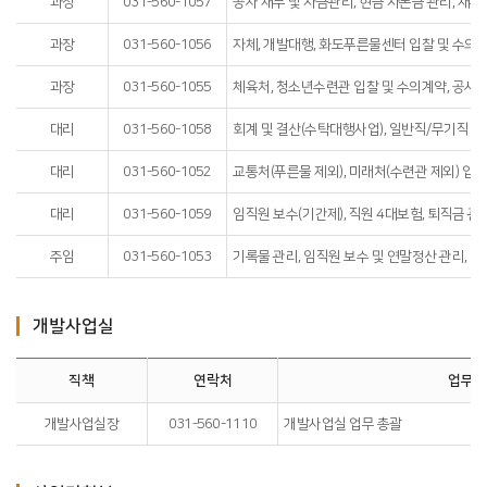
과장
031-560-1057
공사 재무 및 자금관리, 현금 자본금 관리, 재무
과장
031-560-1056
자체, 개발대행, 화도푸른물센터 입찰 및 수의계
과장
031-560-1055
체육처, 청소년수련관 입찰 및 수의계약, 공사 
대리
031-560-1058
회계 및 결산(수탁대행사업), 일반직/무기직 급
대리
031-560-1052
교통처(푸른물 제외), 미래처(수련관 제외) 입
대리
031-560-1059
임직원 보수(기간제), 직원 4대보험, 퇴직금 관
주임
031-560-1053
기록물 관리, 임직원 보수 및 연말정산 관리, (
개발사업실
직책
연락처
업무내
개발사업실장
031-560-1110
개발사업실 업무 총괄