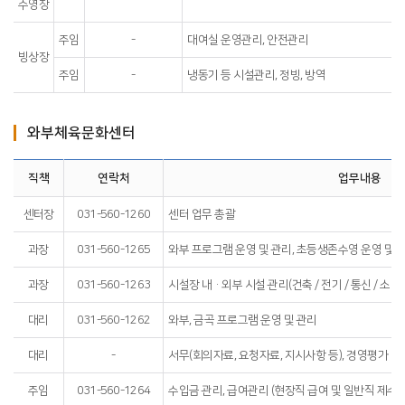
수영장
주임
-
대여실 운영관리, 안전관리
빙상장
주임
-
냉동기 등 시설관리, 정빙, 방역
와부체육문화센터
직책
연락처
업무내용
센터장
031-560-1260
센터 업무 총괄
과장
031-560-1265
와부 프로그램 운영 및 관리, 초등생존수영 운영 및 외
과장
031-560-1263
시설장 내·외부 시설 관리(건축 / 전기 / 통신 / 소방
대리
031-560-1262
와부, 금곡 프로그램 운영 및 관리
대리
-
서무(회의자료, 요청자료, 지시사항 등), 경영평가 및
주임
031-560-1264
수입금 관리, 급여관리 (현장직 급여 및 일반직 제수당