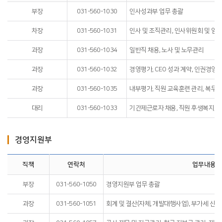
부장
031-560-1030
인사성과부 업무 총괄
차장
031-560-1031
인사 및 조직관리, 인사위원회 및 임
과장
031-560-1034
일반직 채용, 노사 및 노무관리
과장
031-560-1032
경영평가, CEO 성과 계약, 인권경영
과장
031-560-1035
내부평가, 직원 교육훈련 관리, 복무
대리
031-560-1033
기간제근로자 채용, 직원 후생복지, 
경영지원부
직책
연락처
업무내용
부장
031-560-1050
경영지원부 업무 총괄
과장
031-560-1051
회계 및 결산(자체, 개발대행사업), 부가세 신고