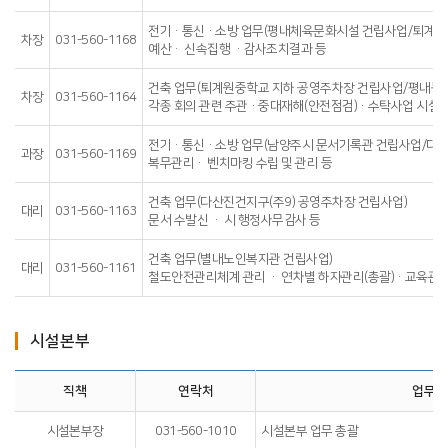
전기·통신·소방 업무(평내체육문화시설 건립사업/퇴계원
차장
031-560-1168
예산· 신속집행 ·감사조치결과 등
건축 업무(퇴계원중학교 지하 공영주차장 건립사업/평내동 
차장
031-560-1164
각종 회의 관련 주관·중대재해(안전점검)·수탁사업 시설 
전기·통신·소방 업무(남양주시 문서기록관 건립사업/다산
과장
031-560-1169
복무관리· 벤치마킹 수립 및 관리 등
건축 업무(다산진건지구(주9) 공영주차장 건립사업)
대리
031-560-1163
문서 수발신 · 시 행정사무감사 등
건축 업무(별내노인복지관 건립사업)
대리
031-560-1161
철도안전관리체계 관리 · 연차별 하자관리(총괄)·교육관리 
시설본부
직책
연락처
업무내
시설본부장
031-560-1010
시설본부 업무 총괄