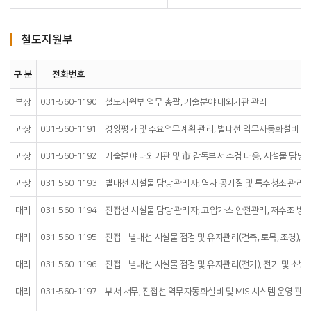
철도지원부
구 분
전화번호
부장
031-560-1190
철도지원부 업무 총괄, 기술분야 대외기관 관리
과장
031-560-1191
경영평가 및 주요업무계획 관리, 별내선 역무자동화설비 및 MI
과장
031-560-1192
기술분야 대외기관 및 市 감독부서 수검 대응, 시설물 담당 
과장
031-560-1193
별내선 시설물 담당 관리자, 역사 공기질 및 특수청소 관리, 
대리
031-560-1194
진접선 시설물 담당 관리자, 고압가스 안전관리, 저수조 방역
대리
031-560-1195
진접·별내선 시설물 점검 및 유지관리(건축, 토목, 조경),
대리
031-560-1196
진접·별내선 시설물 점검 및 유지관리(전기), 전기 및 소방
대리
031-560-1197
부서 서무, 진접선 역무자동화설비 및 MIS 시스템 운영 관리