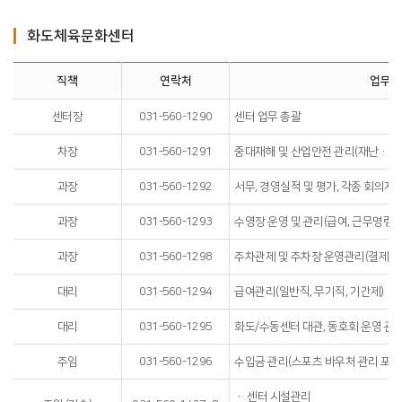
화도체육문화센터
직책
연락처
업무내
센터장
031-560-1290
센터 업무 총괄
차장
031-560-1291
중대재해 및 산업안전 관리(재난·안전
과장
031-560-1292
서무, 경영실적 및 평가, 각종 회의자료
과장
031-560-1293
수영장 운영 및 관리(급여, 근무명령 등
과장
031-560-1298
주차관제 및 주차장 운영관리(결제관
대리
031-560-1294
급여관리(일반직, 무기직, 기간제)
대리
031-560-1295
화도/수동센터 대관, 동호회 운영 관
주임
031-560-1296
수입금 관리(스포츠 바우처 관리 포함
ㆍ 센터 시설관리