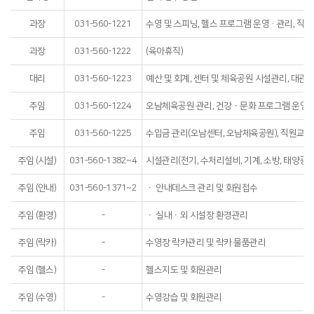
과장
031-560-1221
수영 및 스피닝, 헬스 프로그램 운영·관리, 직원
과장
031-560-1222
(육아휴직)
대리
031-560-1223
예산 및 회계, 센터 및 체육공원 시설관리, 대관 
주임
031-560-1224
오남체육공원 관리, 건강ㆍ문화 프로그램 운영
주임
031-560-1225
수입금 관리(오남센터, 오남체육공원), 직원교육
주임 (시설)
031-560-1382~4
시설관리(전기, 수처리설비, 기계, 소방, 태양광설
주임 (안내)
031-560-1371~2
ㆍ 안내데스크 관리 및 회원접수
주임 (환경)
-
ㆍ 실내ㆍ외 시설장 환경관리
주임 (락카)
-
수영장 락카관리 및 락카 물품관리
주임 (헬스)
-
헬스지도 및 회원관리
주임 (수영)
-
수영강습 및 회원관리