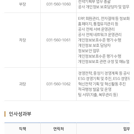
전략기획부 업무 총괄
부장
031-560-1060
공사 개인정보 보호담당자 및 업무 
ERP, 회원관리, 전자결재 등 정보화
홈페이지, 통합유지관리 등
공사 전체 서버 운영관리
공사 전체 네트워크 운영관리
차장
031-560-1061
개인정보보호수준 평가 수행
개인정보 보호 담당자
정보보안 업무
개인정보보호수준 평가 수행
개인정보보호 관련 규정 및 매뉴얼 
경영전략, 중장기 경영계획 등 공사사
ESG 경영기획 및 추진, ESG 경영위
과장
031-560-1062
혁신전략 기획 및 혁신활동 추진
적극행정 발굴 및 운영
팀 서무(지출, 복무관리 등)
인사성과부
직책
연락처
업무내