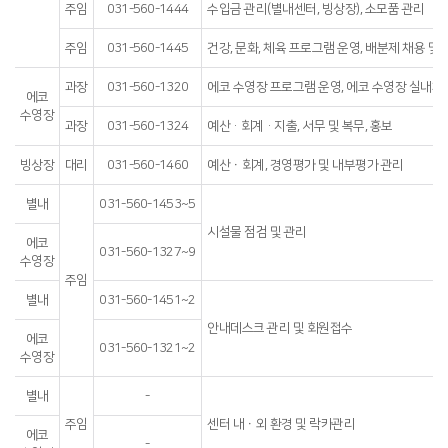
주임
031-560-1444
수입금 관리(별내센터, 빙상장), 소모품 관리
주임
031-560-1445
건강, 문화, 체육 프로그램 운영, 배분제 채용 및
과장
031-560-1320
에코 수영장 프로그램 운영, 에코 수영장 실내체
에코
수영장
과장
031-560-1324
예산·회계·지출, 서무 및 복무, 홍보
빙상장
대리
031-560-1460
예산ㆍ회계, 경영평가 및 내부평가 관리
별내
031-560-1453~5
시설물 점검 및 관리
에코
031-560-1327~9
수영장
주임
별내
031-560-1451~2
안내데스크 관리 및 회원접수
에코
031-560-1321~2
수영장
별내
-
주임
센터 내ㆍ외 환경 및 락카관리
에코
-