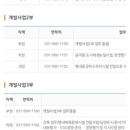
개발사업2부
직책
연락처
업무내
부장
031-560-1150
개발사업2부 업무 총괄
차장
031-560-1151
금곡동 도시재생뉴딜사업, 경영평가, 
과장
031-560-1152
평내공공하수처리시설 진입도로 개설사
개발사업3부
직책
연락처
부장
031-560-1160
개발사업3부 업무총괄
건축 업무(평내체육문화시설 건립사업/남양주시 문서기록관
차장
031-560-1162
내부평가 ·ESG경영 관리 · 경영평가 및 지시사항 관리 등