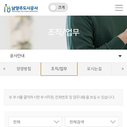
크게
조직/업무
공사안내
공사안내
윤리경영
홍보마당
사회공헌
관내기관
경영방침
조직/업무
오시는길
공
※
부서를 클릭하시면 부서직원, 전화번호 및 업무내용을 보실 수 있습니다.