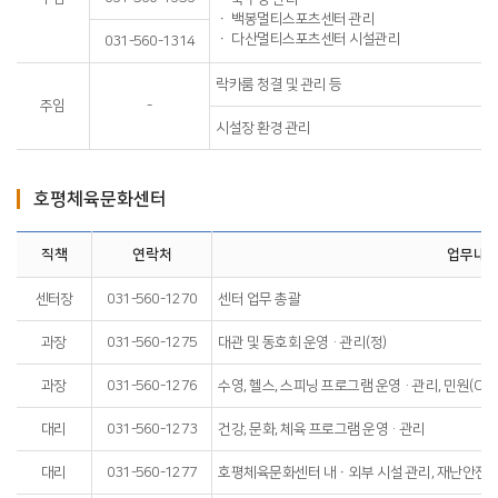
ㆍ 백봉멀티스포츠센터 관리
ㆍ 다산멀티스포츠센터 시설관리
031-560-1314
락카룸 청결 및 관리 등
주임
-
시설장 환경 관리
호평체육문화센터
직책
연락처
업무내
센터장
031-560-1270
센터 업무 총괄
과장
031-560-1275
대관 및 동호회 운영·관리(정)
과장
031-560-1276
수영, 헬스, 스피닝 프로그램 운영·관리, 민원(CS
대리
031-560-1273
건강, 문화, 체육 프로그램 운영·관리
대리
031-560-1277
호평체육문화센터 내ㆍ외부 시설 관리, 재난안전 