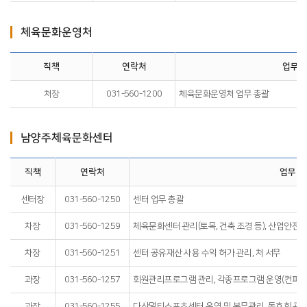
체육문화운영처
직책
연락처
업무내
처장
031-560-1200
체육문화운영처 업무 총괄
남양주체육문화센터
직책
연락처
업무내
센터장
031-560-1250
센터 업무 총괄
차장
031-560-1259
체육문화센터 관리(토목, 건축 조경 등), 산업안전 
차장
031-560-1251
센터 공유재산 사용 수익 허가 관리, 처 서무
과장
031-560-1257
회원관리프로그램 관리, 각종프로그램 운영(컨퍼런
과장
031-560-1255
다산멀티스포츠센터 운영 및 복무관리, 동호회 관