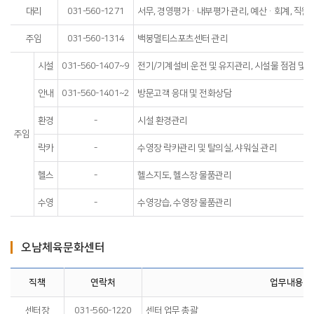
대리
031-560-1271
서무, 경영평가·내부평가 관리, 예산·회계, 직원 
주임
031-560-1314
백봉멀티스포츠센터 관리
시설
031-560-1407~9
전기/기계설비 운전 및 유지관리, 시설물 점검 및
안내
031-560-1401~2
방문고객 응대 및 전화상담
환경
-
시설 환경관리
주임
락카
-
수영장 락카관리 및 탈의실, 샤워실 관리
헬스
-
헬스지도, 헬스장 물품관리
수영
-
수영강습, 수영장 물품관리
오남체육문화센터
직책
연락처
업무내용
센터장
031-560-1220
센터 업무 총괄