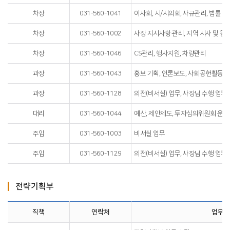
차장
031-560-1041
이사회, 시/시의회, 사규관리, 법률 
차장
031-560-1002
사장 지시사항 관리, 지역 시사 및 동향
차장
031-560-1046
CS관리, 행사지원, 차량관리
과장
031-560-1043
홍보 기획, 언론보도, 사회공헌활동, 
과장
031-560-1128
의전(비서실) 업무, 사장님 수행 업무,
대리
031-560-1044
예산, 제안제도, 투자심의위원회 운영
주임
031-560-1003
비서실 업무
주임
031-560-1129
의전(비서실) 업무, 사장님 수행 업무
전략기획부
직책
연락처
업무내