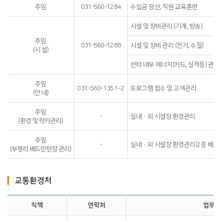
주임
031-560-1284
수입금 정산, 직원 교육훈련
시설 및 장비관리 (기계, 방송)
주임
031-560-1288
시설 및 장비 관리 (전기, 수질)
(시 설)
센터 내부 에너지(카드, 실적등) 관리
주임
031-560-1351~2
프로그램 접수 및 고객관리
(안 내)
주임
-
실내ㆍ외 시설장 환경관리
(환경 및 락카관리)
주임
-
실내ㆍ외 시설장 환경관리(2층 배드
(부평리 배드민턴장 관리)
교통환경처
직책
연락처
업무내