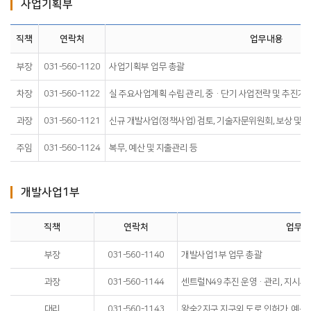
사업기획부
직책
연락처
업무내용
부장
031-560-1120
사업기획부 업무 총괄
차장
031-560-1122
실 주요사업계획 수립 관리, 중·단기 사업전략 및 추진계획 
과장
031-560-1121
신규 개발사업(정책사업) 검토, 기술자문위원회, 보상 및 판
주임
031-560-1124
복무, 예산 및 지출관리 등
개발사업1부
직책
연락처
업무내
부장
031-560-1140
개발사업1부 업무 총괄
과장
031-560-1144
센트럴N49 추진 운영·관리, 지시
대리
031-560-1143
왕숙2지구 지구외 도로 인허가, 예