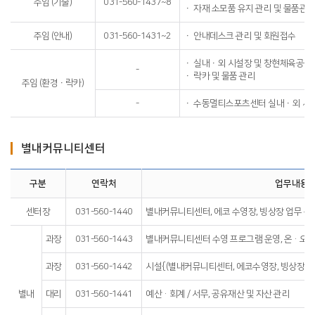
주임 (기술)
031-560-1437~8
ㆍ 자재 소모품 유지 관리 및 물품관
주임 (안내)
031-560-1431~2
ㆍ 안내데스크 관리 및 회원접수
ㆍ 실내ㆍ외 시설장 및 창현체육공원
-
ㆍ 락카 및 물품 관리
주임 (환경ㆍ락카)
-
ㆍ 수동멀티스포츠센터 실내ㆍ외 시
별내커뮤니티센터
구분
연락처
업무내용
센터장
031-560-1440
별내커뮤니티센터, 에코 수영장, 빙상장 업무 총
과장
031-560-1443
별내커뮤니티센터 수영 프로그램 운영, 온·오프
과장
031-560-1442
시설{(별내커뮤니티센터, 에코수영장, 빙상장(정
별내
대리
031-560-1441
예산·회계 / 서무, 공유재산 및 자산 관리