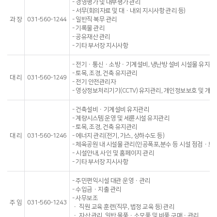
- 경영평가 및 내부평가 관리
- 서무(회의자료 및 대ㆍ내외 지시사항 관리 등)
과 장
031-560-1244
- 일반직 복무 관리
- 기록물 관리
- 공유재산 관리
- 기타 부서장 지시사항
- 전기ㆍ통신ㆍ소방ㆍ기계설비, 냉난방 설비 시설물 유지관
- 토목, 조경, 건축 유지관리
대 리
031-560-1249
- 전기 안전관리자
- 영상정보처리기기(CCTV) 유지관리, 개인정보보호 및 개인
- 건축설비ㆍ기계설비 유지관리
- 계량시스템 운영 및 세륜시설 유지관리
- 토목, 조경, 건축 유지관리
대 리
031-560-1246
- 에너지 관리(전기, 가스, 상하수도 등)
- 체육공원 내 시설물 관리(인공폭포,분수 등 시설 점검ㆍ보수
- 시설안내, 사인 및 홈페이지 관리
- 기타 부서장 지시사항
- 주민편익시설 대관 운영ㆍ관리
- 수입금ㆍ지출 관리
- 사무보조
주 임
031-560-1243
ㆍ 직원 교육 훈련(직무, 법정 교육 등) 관리
ㆍ 자산 관리, 일반 물품ㆍ소모품 및 비품 구매ㆍ관리