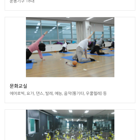
운동기구 18대
문화교실
에어로빅, 요가, 댄스, 발레, 예능, 음악(통기타, 우쿨렐레) 등