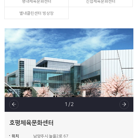
평내체육문화센터
진접체육문화센터
별내클린센터 빙상장
1
/ 2
호평체육문화센터
위치
남양주시 늘을2로 67