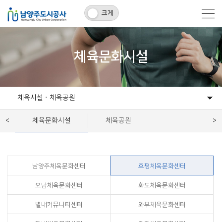
크게
체육문화시설
체육시설ㆍ체육공원
체육시설ㆍ체육공원
관내주차장
어린이ㆍ청소년시설
환경시설
역사시설
체육문화시설
체육공원
남양주체육문화센터
호평체육문화센터
오남체육문화센터
화도체육문화센터
별내커뮤니티센터
와부체육문화센터