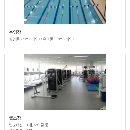
수영장
성인물(25m 6레인) / 유아풀(13m 2레인)
헬스장
렌닝머신 11대, 사이클 등