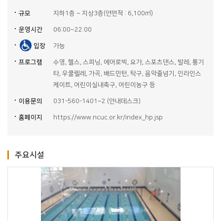
규모
지하1층 ~ 지상3층(연면적 : 6,100㎡)
운영시간
06:00~22:00
입장
가능
프로그램
수영, 헬스, 스피닝, 에어로빅, 요가, 스포츠댄스, 발레, 통기
타, 우쿨렐레, 가곡, 배드민턴, 탁구, 음악줄넘기, 인라인스
케이트, 어린이실내축구, 어린이농구 등
이용문의
031-560-1401~2 (안내데스크)
홈페이지
https://www.ncuc.or.kr/index_hp.jsp
주요시설