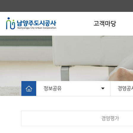
고객마당
정보공유
경영공
고객마당
알림마당
개발사업
시설운영사업
정보공유
공사소개
정보공
경영공
공공데
사전정
경영평가