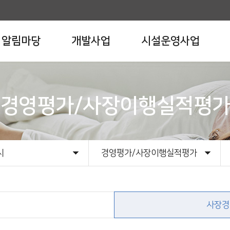
알림마당
개발사업
시설운영사업
경영평가/사장이행실적평
시
경영평가/사장이행실적평가
개
시
이터
보공표
제도안내
재무현황
사업예산
경영평가/사장이행실적평가
안전관리 현황
외부감사결과
경영평가 고객만족도
친인척 인원수 공개
사장경