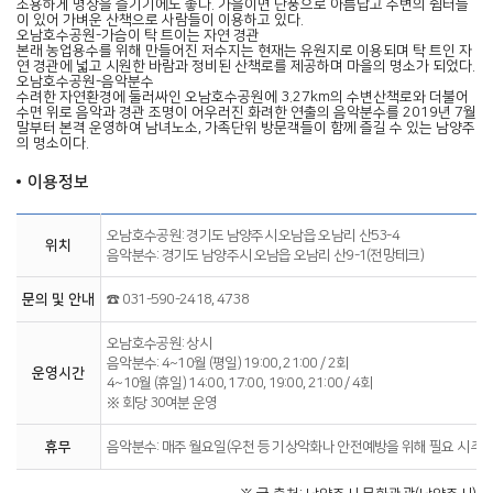
조용하게 명상을 즐기기에도 좋다. 가을이면 단풍으로 아름답고 주변의 쉼터들
이 있어 가벼운 산책으로 사람들이 이용하고 있다.
오남호수공원-가슴이 탁 트이는 자연 경관
본래 농업용수를 위해 만들어진 저수지는 현재는 유원지로 이용되며 탁 트인 자
연 경관에 넓고 시원한 바람과 정비된 산책로를 제공하며 마을의 명소가 되었다.
오남호수공원-음악분수
수려한 자연환경에 둘러싸인 오남호수공원에 3.27km의 수변산책로와 더불어
수면 위로 음악과 경관 조명이 어우러진 화려한 연출의 음악분수를 2019년 7월
말부터 본격 운영하여 남녀노소, 가족단위 방문객들이 함께 즐길 수 있는 남양주
의 명소이다.
이용정보
오남호수공원: 경기도 남양주시 오남읍 오남리 산53-4
위치
음악분수: 경기도 남양주시 오남읍 오남리 산9-1(전망테크)
문의 및 안내
☎ 031-590-2418, 4738
오남호수공원: 상시
음악분수: 4~10월 (평일) 19:00, 21:00 / 2회
운영시간
4~10월 (휴일) 14:00, 17:00, 19:00, 21:00 / 4회
※ 회당 30여분 운영
휴무
음악분수: 매주 월요일(우천 등 기상악화나 안전예방을 위해 필요 시 추가