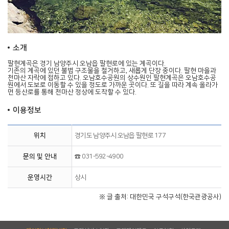
소개
팔현계곡
은 경기 남양주시 오남읍 팔현로에 있는 계곡이다.
기존의 계곡에 있던 불법 구조물을 철거하고, 새롭게 단장 중이다. 팔현 마을과
천마산 자락에 접하고 있다. 오남호수공원의 상수원인 팔현계곡은 오남호수공
원에서 도보로 이동할 수 있을 정도로 가까운 곳이다. 또 길을 따라 계속 올라가
면 등산로를 통해 천마산 정상에 도착할 수 있다.
이용정보
위치
경기도 남양주시 오남읍 팔현로 177
문의 및 안내
☎ 031-592-4900
운영시간
상시
※ 글 출처: 대한민국 구석구석(한국관광공사)