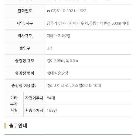
전화번호
☎ 02)6110-1921~1922
지역, 지구
금곡리-양지리 사이 내 위치, 공동주택 반경 500m 이내
역사규모
지하1~지하2층
출입구
3개
승강장 규모
길이 205m, 폭 6.5m
승강장 형식
상대식 승강장
승강장 이용설비
엘리베이터 4대, 에스컬레이터 10대
기타
자전거주차
84대
부가
시설
환승주차장
189면
출구안내