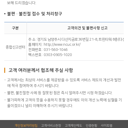
보해 드리겠습니다.
불편·불친절 접수 및 처리창구
구분
고객의견 및 불편사항 신고
주 소 :경기도 남양주시 다산지금로36번길 21-8, 트윈타워 8층(다산
홈페이지 : http://www.ncuc.or.kr/
종합신고센터
전화번호 : 031-560-1046
팩스번호 : 0303-0905-1020
고객 여러분께서 협조해 주실 사항
고객께서는 최상의 서비스를 제공받을 수 있도록 서비스 제도의 개선과 발전
에 적극 참여하여 주시기 바랍니다.
불편, 불친절한 사례 등 잘못된 점은 즉시 알려주시면 시정 하겠습니다.
불가피하게 고객의 뜻을 수용하지 못할 경우에도 이의 개선 노력에 심혈을 기
울이겠으니 널리 이해하여 주시기 바랍니다.
개인정보처리방침
고객서비스헌장
고객제안제도
인증현황
사이트맵