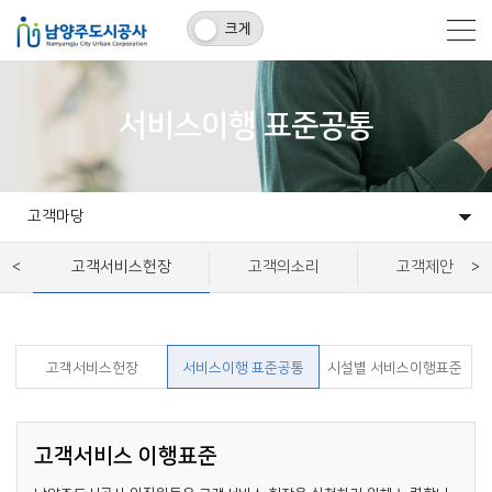
크게
서비스이행 표준공통
고객마당
고객마당
알림마당
개발사업
시설운영사업
정보공유
공사소개
고객서비스헌장
고객의소리
고객제안
고객서비스헌장
서비스이행 표준공통
시설별 서비스이행표준
고객서비스 이행표준